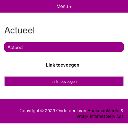
Menu +
Actueel
Actueel
Link toevoegen
Link toevoegen
Copyright © 2023 Onderdeel van
BaakmanMedia
&
Vrolijk Internet Services